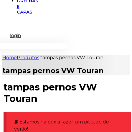
GRELHAS
E
CAPAS
login
Home
Produtos
tampas pernos VW Touran
tampas pernos VW Touran
tampas pernos VW
Touran
⛽ Estamos na box a fazer um pit stop de
verão!