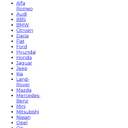
Alfa
Romeo
Audi
BBS
BMW
Citroen
Dacia
Fiat
Ford
Hyundai
Honda
Jaguar
Jeep
Kia
Land-
Rover
Mazda
Mercedes-
Benz
Mini
Mitsubishi
Nissan
Opel