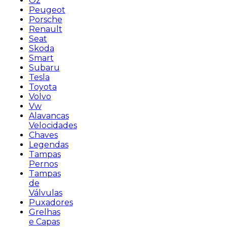
Oz
Peugeot
Porsche
Renault
Seat
Skoda
Smart
Subaru
Tesla
Toyota
Volvo
Vw
Alavancas
Velocidades
Chaves
Legendas
Tampas
Pernos
Tampas
de
Válvulas
Puxadores
Grelhas
e Capas