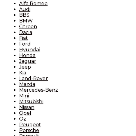
Alfa Romeo
Audi
BBS
BMW
Citroen
Dacia
Fiat
Ford
Hyundai
Honda
Jaguar
Jeep
Kia
Land-Rover
Mazda
Mercedes-Benz
Mini
Mitsubishi
Nissan
Opel
Oz
Peugeot
Porsche