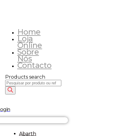
Home
Loja
Online
Sobre
Nós
Contacto
Products search
login
Abarth