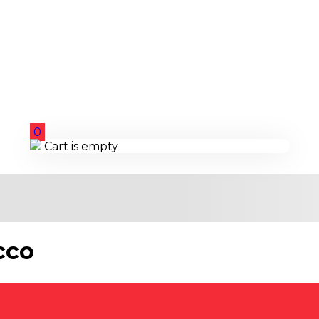
0
Cart is empty
cco