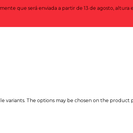
nte que será enviada a partir de 13 de agosto, altura e
le variants. The options may be chosen on the product