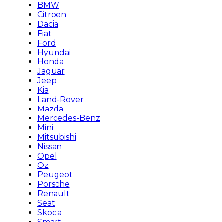
BMW
Citroen
Dacia
Fiat
Ford
Hyundai
Honda
Jaguar
Jeep
Kia
Land-Rover
Mazda
Mercedes-Benz
Mini
Mitsubishi
Nissan
Opel
Oz
Peugeot
Porsche
Renault
Seat
Skoda
Smart