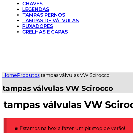
CHAVES
LEGENDAS
TAMPAS PERNOS
TAMPAS DE VÁLVULAS
PUXADORES
GRELHAS E CAPAS
Home
Produtos
tampas válvulas VW Scirocco
tampas válvulas VW Scirocco
tampas válvulas VW Sciro
⛽ Estamos na box a fazer um pit stop de verão!