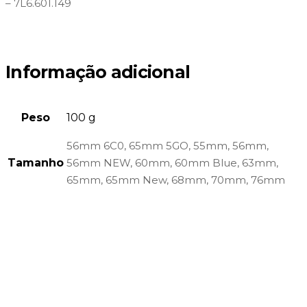
– 7L6.601.149
Informação adicional
Peso
100 g
56mm 6C0, 65mm 5GO, 55mm, 56mm,
Tamanho
56mm NEW, 60mm, 60mm Blue, 63mm,
65mm, 65mm New, 68mm, 70mm, 76mm