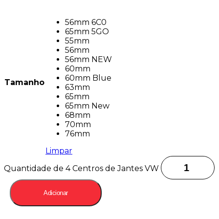
56mm 6C0
65mm 5GO
55mm
56mm
56mm NEW
60mm
60mm Blue
Tamanho
63mm
65mm
65mm New
68mm
70mm
76mm
Limpar
Quantidade de 4 Centros de Jantes VW
Adicionar