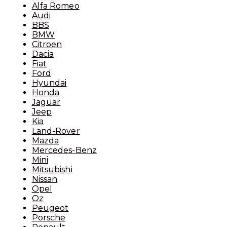
Alfa Romeo
Audi
BBS
BMW
Citroen
Dacia
Fiat
Ford
Hyundai
Honda
Jaguar
Jeep
Kia
Land-Rover
Mazda
Mercedes-Benz
Mini
Mitsubishi
Nissan
Opel
Oz
Peugeot
Porsche