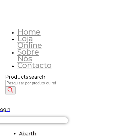
Home
Loja
Online
Sobre
Nós
Contacto
Products search
login
Abarth