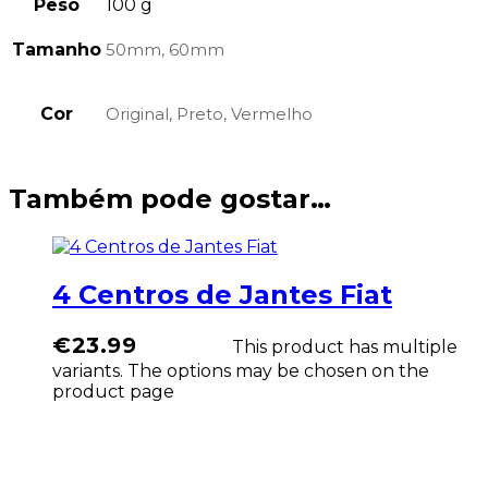
Peso
100 g
Tamanho
50mm, 60mm
Cor
Original, Preto, Vermelho
Também pode gostar…
4 Centros de Jantes Fiat
pções
€
23.99
This product has multiple
variants. The options may be chosen on the
product page