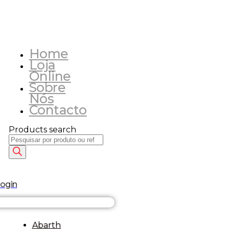
Home
Loja
Online
Sobre
Nós
Contacto
Products search
login
Abarth