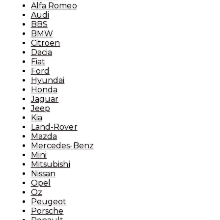
Alfa Romeo
Audi
BBS
BMW
Citroen
Dacia
Fiat
Ford
Hyundai
Honda
Jaguar
Jeep
Kia
Land-Rover
Mazda
Mercedes-Benz
Mini
Mitsubishi
Nissan
Opel
Oz
Peugeot
Porsche